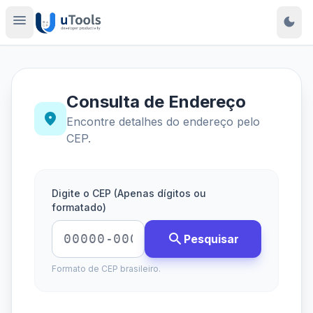
menu
dark_mode
Consulta de Endereço
place
Encontre detalhes do endereço pelo
CEP.
Digite o CEP (Apenas dígitos ou
formatado)
search
Pesquisar
Formato de CEP brasileiro.