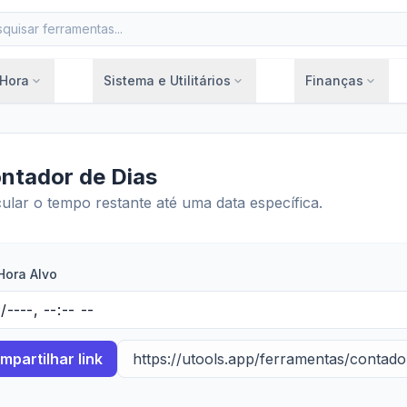
 Hora
Sistema e Utilitários
Finanças
expand_more
expand_more
expand_more
ntador de Dias
ular o tempo restante até uma data específica.
Hora Alvo
mpartilhar link