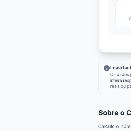
info
Importan
Os dados g
inteira re
reais ou par
Sobre o 
Calcule o núme