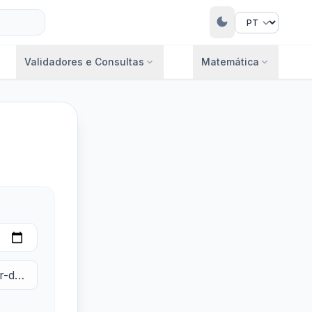
dark_mode
Validadores e Consultas
Matemática
expand_more
expand_more