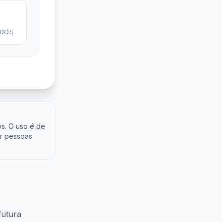
0
DOS
os. O uso é de
or pessoas
futura