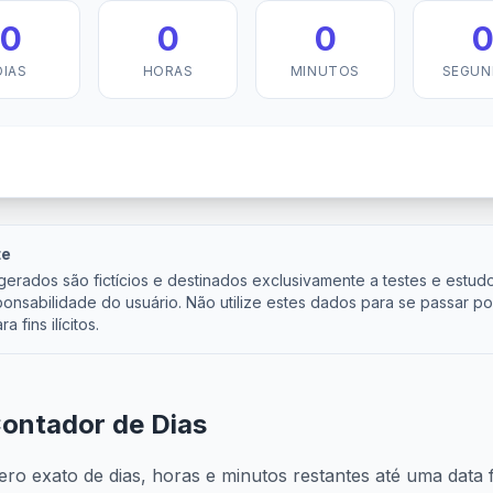
0
0
0
DIAS
HORAS
MINUTOS
SEGUN
te
erados são fictícios e destinados exclusivamente a testes e estud
sponsabilidade do usuário. Não utilize estes dados para se passar p
a fins ilícitos.
Contador de Dias
ro exato de dias, horas e minutos restantes até uma data 