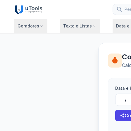
search
Geradores
Texto e Listas
Data e
expand_more
expand_more
Co
timer
Calc
Data e 
Co
share