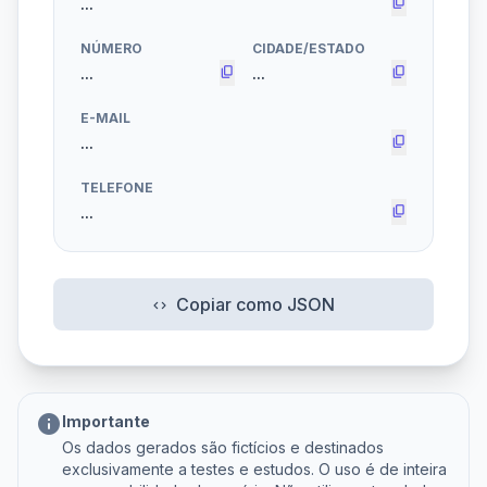
content_copy
NÚMERO
CIDADE/ESTADO
content_copy
content_copy
E-MAIL
content_copy
TELEFONE
content_copy
Copiar como JSON
code
info
Importante
Os dados gerados são fictícios e destinados
exclusivamente a testes e estudos. O uso é de inteira