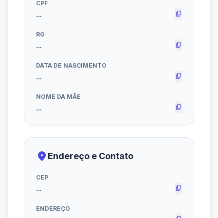
CPF
content_copy
RG
content_copy
DATA DE NASCIMENTO
content_copy
NOME DA MÃE
content_copy
place
Endereço e Contato
CEP
content_copy
ENDEREÇO