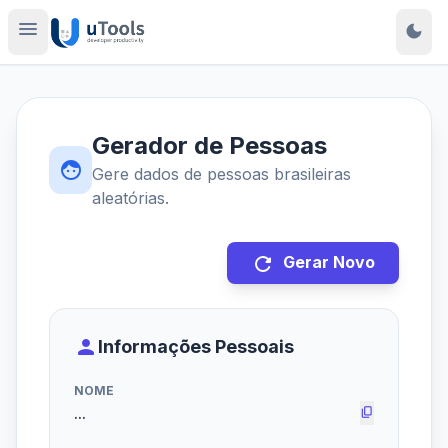
menu
dark_mode
Gerador de Pessoas
face
Gere dados de pessoas brasileiras
aleatórias.
refresh
Gerar Novo
person
Informações Pessoais
NOME
content_copy