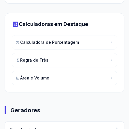
calculate
Calculadoras em Destaque
Calculadora de Porcentagem
percent
chevron_right
Regra de Três
functions
chevron_right
Área e Volume
square_foot
chevron_right
Geradores