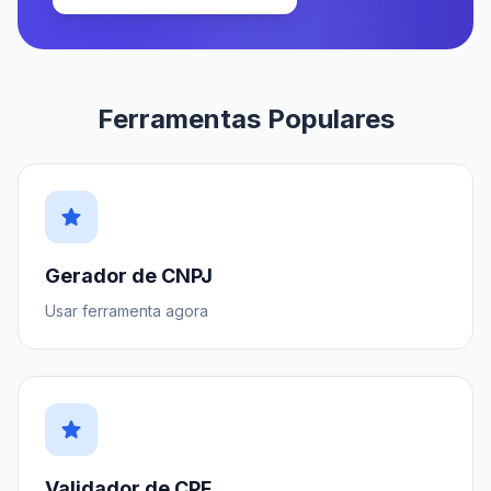
Ferramentas Populares
star
Gerador de CNPJ
Usar ferramenta agora
star
Validador de CPF