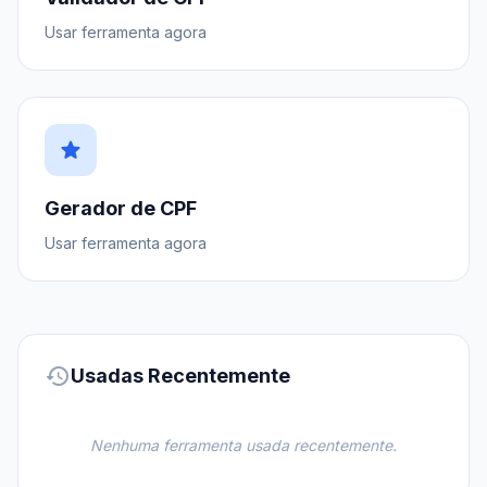
Usar ferramenta agora
star
Gerador de CPF
Usar ferramenta agora
history
Usadas Recentemente
Nenhuma ferramenta usada recentemente.