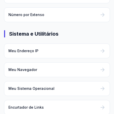
arrow_forward
Número por Extenso
Sistema e Utilitários
arrow_forward
Meu Endereço IP
arrow_forward
Meu Navegador
arrow_forward
Meu Sistema Operacional
arrow_forward
Encurtador de Links