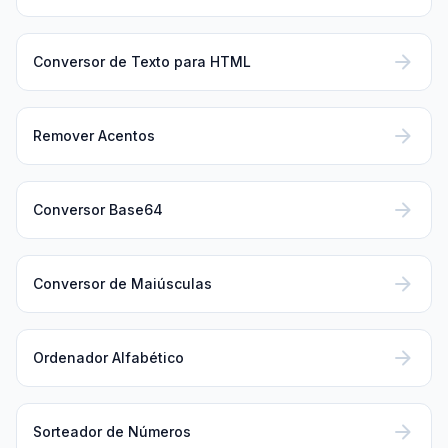
arrow_forward
Conversor de Texto para HTML
arrow_forward
Remover Acentos
arrow_forward
Conversor Base64
arrow_forward
Conversor de Maiúsculas
arrow_forward
Ordenador Alfabético
arrow_forward
Sorteador de Números